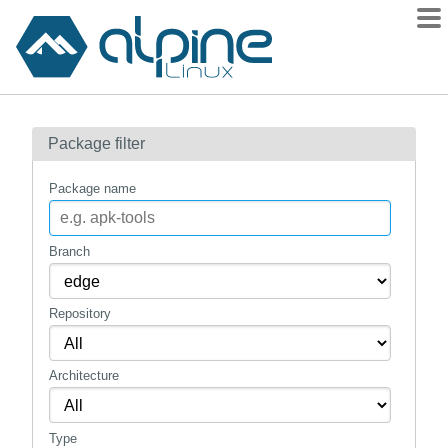
Packages
Package filter
Contents
Flagged
Package name
How to flag
wiki
Branch
mirrors
Repository
gitlab
git
Architecture
Type